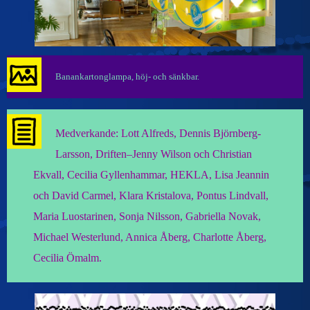
Banankartonglampa, höj- och sänkbar.
Medverkande: Lott Alfreds, Dennis Björnberg-
Larsson, Driften–Jenny Wilson och Christian
Ekvall, Cecilia Gyllenhammar, HEKLA, Lisa Jeannin
och David Carmel, Klara Kristalova, Pontus Lindvall,
Maria Luostarinen, Sonja Nilsson, Gabriella Novak,
Michael Westerlund, Annica Åberg, Charlotte Åberg,
Cecilia Ömalm.