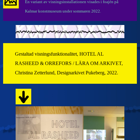
En variant av visningsinstallationen visades i foajén på
Kalmar konstmuseum under sommaren 2022.
Gestaltad visningsfunktionalitet, HOTEL AL
RASHEED & ORREFORS / LÄRA OM ARKIVET,
Christina Zetterlund, Designarkivet Pukeberg, 2022.