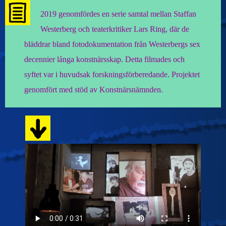
2019 genomfördes en serie samtal mellan Staffan
Westerberg och teaterkritiker Lars Ring, där de
bläddrar bland fotodokumentation från Westerbergs sex
decennier långa konstnärsskap. Detta filmades och
syftet var i huvudsak forskningsförberedande. Projektet
genomfört med stöd av Konstnärsnämnden.