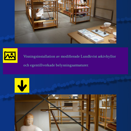
Visningsinstallation av modifierade Lundkvist arkivhyllor
och egentillverkade belysningsarmaturer.