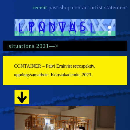
Skip
recent
past
shop
contact
artist statement
to
content
situations 2021—>
CONTAINER – Päivi Ernkvist retrospektiv,
uppdrag/samarbete. Konstakademin, 2023.