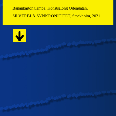
Banankartonglampa, Konstsalong Odengatan,
SILVERBLÅ SYNKRONICITET, Stockholm, 2021.