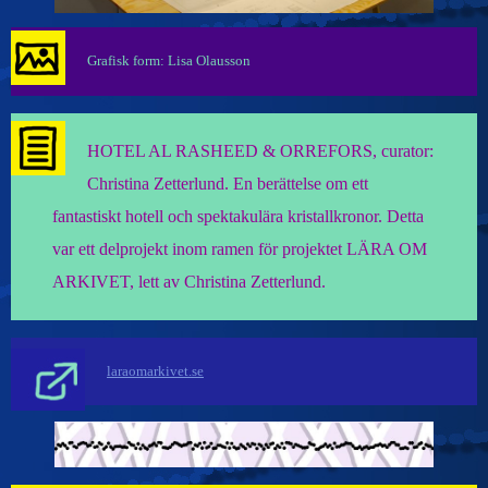
Grafisk form: Lisa Olausson
HOTEL AL RASHEED & ORREFORS, curator:
Christina Zetterlund. En berättelse om ett
fantastiskt hotell och spektakulära kristallkronor. Detta
var ett delprojekt inom ramen för projektet LÄRA OM
ARKIVET, lett av Christina Zetterlund.
laraomarkivet.se