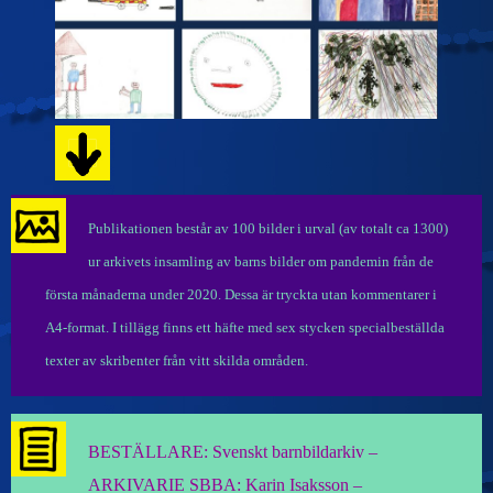
Publikationen består av 100 bilder i urval (av totalt ca 1300)
ur arkivets insamling av barns bilder om pandemin från de
första månaderna under 2020. Dessa är tryckta utan kommentarer i
A4-format. I tillägg finns ett häfte med sex stycken specialbeställda
texter av skribenter från vitt skilda områden.
BESTÄLLARE: Svenskt barnbildarkiv –
ARKIVARIE SBBA: Karin Isaksson –